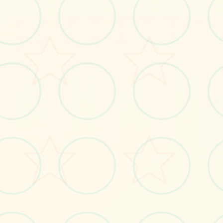
️
画面艺术展
感受游戏的视觉魅力