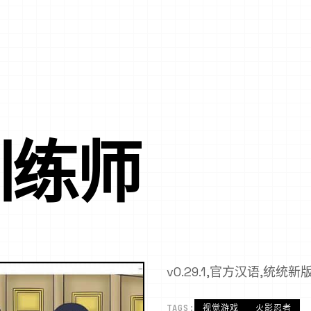
训练师
v0.29.1,官方汉语,统统新
TAGS:
视觉游戏
火影忍者