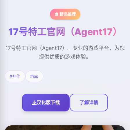
🛅 精品推荐
17号特工官网（Agent17）
17号特工官网（Agent17）。专业的游戏平台，为您
提供优质的游戏体验。
#神作
#ios
汉化版下载
了解详情