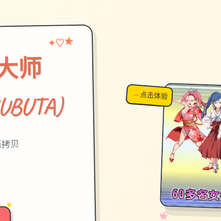
★
♡
✦
大师
→
↗
点击体验
超棒！
UBUTA)
语拷贝
→
✦ ★
✧
♡
★
♥