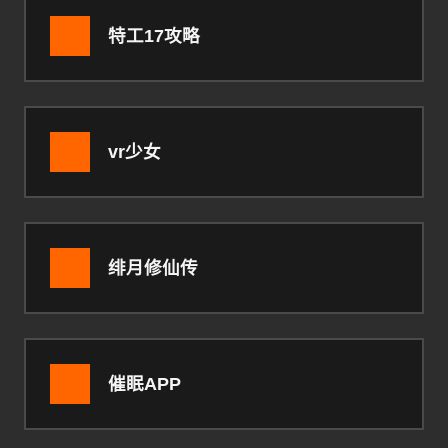
特工17攻略
vr少女
绯月修仙传
催眠APP