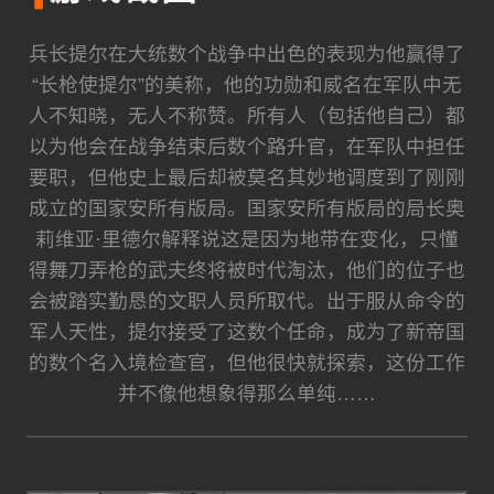
兵长提尔在大统数个战争中出色的表现为他赢得了
“长枪使提尔”的美称，他的功勋和威名在军队中无
人不知晓，无人不称赞。所有人（包括他自己）都
以为他会在战争结束后数个路升官，在军队中担任
要职，但他史上最后却被莫名其妙地调度到了刚刚
成立的国家安所有版局。国家安所有版局的局长奥
莉维亚·里德尔解释说这是因为地带在变化，只懂
得舞刀弄枪的武夫终将被时代淘汰，他们的位子也
会被踏实勤恳的文职人员所取代。出于服从命令的
军人天性，提尔接受了这数个任命，成为了新帝国
的数个名入境检查官，但他很快就探索，这份工作
并不像他想象得那么单纯……