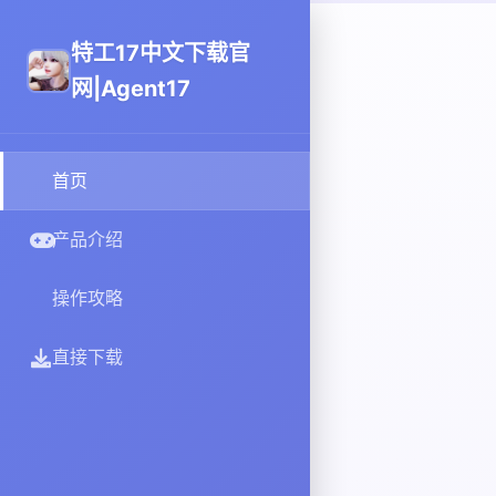
特工17中文下载官
网|Agent17
首页
产品介绍
操作攻略
直接下载