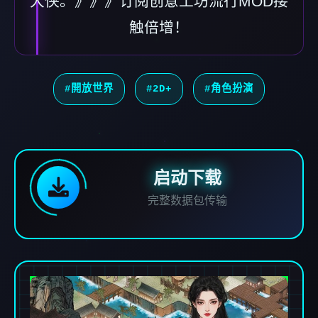
大侠。》》》订阅创意工坊流行MOD接
触倍增！
#開放世界
#2D+
#角色扮演
启动下载
完整数据包传输