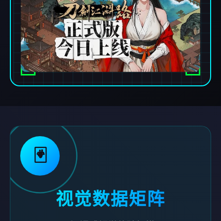
🃏
视觉数据矩阵