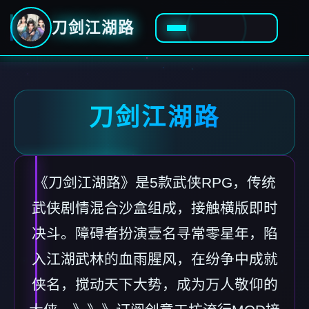
刀剑江湖路
刀剑江湖路
《刀剑江湖路》是5款武侠RPG，传统
武侠剧情混合沙盒组成，接触横版即时
决斗。障碍者扮演壹名寻常零星年，陷
入江湖武林的血雨腥风，在纷争中成就
侠名，搅动天下大势，成为万人敬仰的