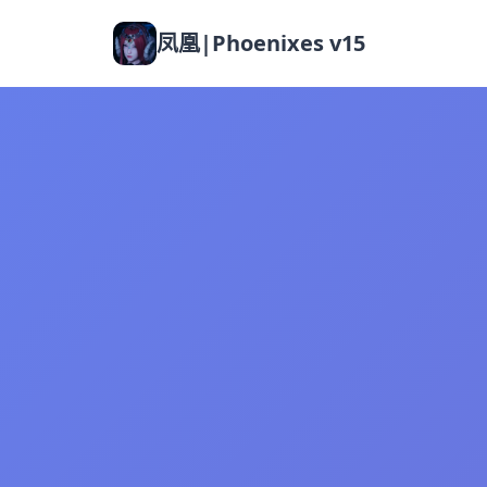
凤凰|Phoenixes v15