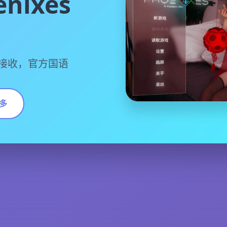
nixes
近版接收，官方国语
多