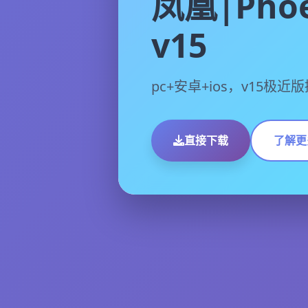
凤凰|Phoe
v15
pc+安卓+ios，v15极
直接下载
了解更