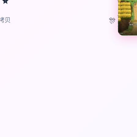
🎊
版拷贝