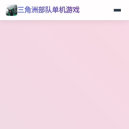
三角洲部队单机游戏