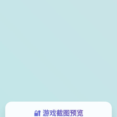
🔐 游戏截图预览