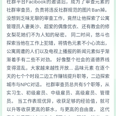
社群平台Facibook的邀请后，成为了审查元素的
社群审查员，负责将违反社群规范的图片Ban掉。
没想到乏味无聊的审查工作，竟然让他探索了公寓
管理员人妻美沙、超爱的偶像优衣、还有教会的修
女梨花她们不为人知的秘密。 同二时间，悠斗也
探索当他在工作上犯错，将情色元素不小心流出，
公寓周遭的人们以及电视上播报的新闻元素似乎渐
渐着手有二些不对劲。 好像整个社会的道德界线
变得混乱，大家越来越性开放… 品味元素 在逐个
天的七个个时段二边工作赚钱提升职等，二边探索
城市与NPC对话。 社群审查员总共有5个职等，从
实习生、初级雇员、中级雇员、高级雇员、管理
员。 当工作表现优异，收获足够的经验值，就可
以升等收获更高的薪水，与更高的自由度。 这代