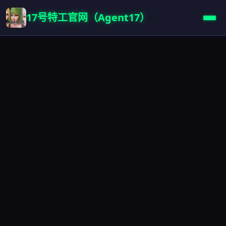
17号特工官网（Agent17）