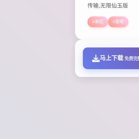
传输,无限仙玉版
#单机
#策略
马上下载
免费完