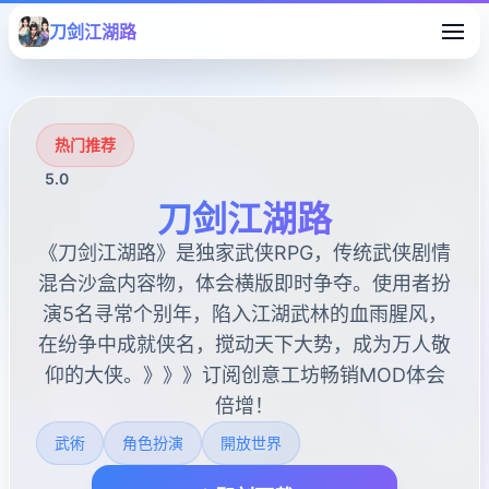
刀剑江湖路
热门推荐
5.0
刀剑江湖路
《刀剑江湖路》是独家武侠RPG，传统武侠剧情
混合沙盒内容物，体会横版即时争夺。使用者扮
演5名寻常个别年，陷入江湖武林的血雨腥风，
在纷争中成就侠名，搅动天下大势，成为万人敬
仰的大侠。》》》订阅创意工坊畅销MOD体会
倍增！
武術
角色扮演
開放世界