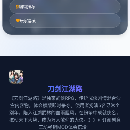
编辑推荐
玩家喜爱
刀剑江湖路
《刀剑江湖路》是独家武侠RPG，传统武侠剧情混合沙
盒内容物，体会横版即时争夺。使用者扮演5名寻常个
别年，陷入江湖武林的血雨腥风，在纷争中成就侠名，
搅动天下大势，成为万人敬仰的大侠。》》》订阅创意
工坊畅销MOD体会倍增！