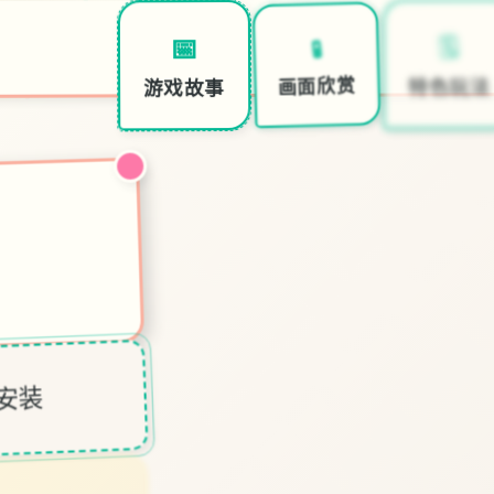
🗓️
🧪
📅
特色玩法
画面欣赏
游戏故事
体中文安装