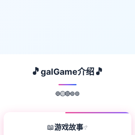
🎵
🎵
galGame介绍
🟢
🔵
🟣
🔴
🟡
📖
游戏故事
✨